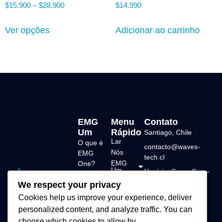
$
15.900
–
$
28.900
$
14.990
Ver opções
Adicionar ao carrinho
EMG
Menu
Contato
Um
Rápido
Santiago, Chile
Lar
O que é
contacto@waves-
Nós
EMG
tech.cl
EMG
One?
Um
Horário: Seg a Sex –
Características
Loja
9h às 18h.
We respect your privacy
Soluções
técnicas
Contato
tecnológicas em
Cookies help us improve your experience, deliver
Servidor
biofeedback EMG.
personalized content, and analyze traffic. You can
de dados
Com o EMG One,
choose which cookies to allow by