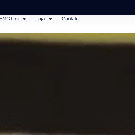
EMG Um
Loja
Contato