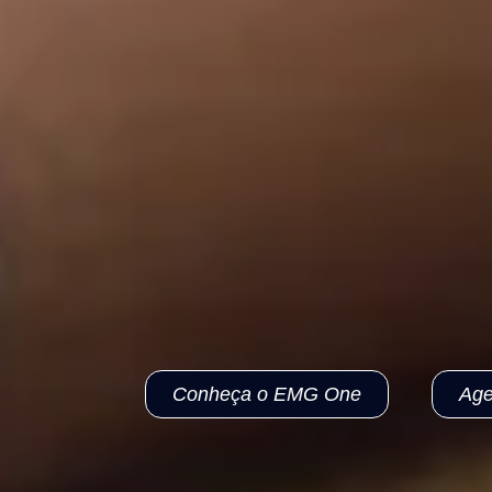
Conheça o EMG One
Age