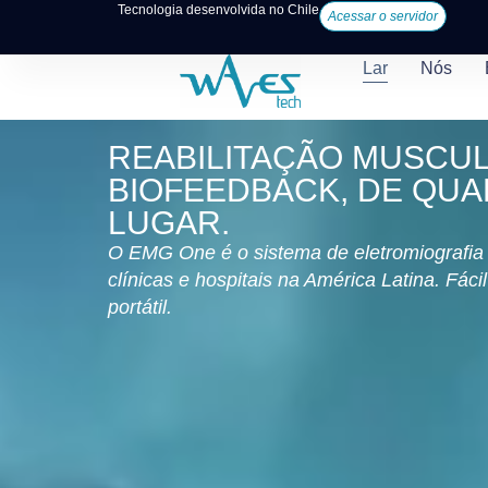
Tecnologia desenvolvida no Chile
Acessar o servidor
Lar
Nós
REABILITAÇÃO MUSCU
BIOFEEDBACK, DE QU
LUGAR.
O EMG One é o sistema de eletromiografia p
clínicas e hospitais na América Latina. Fáci
portátil.