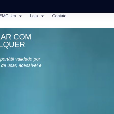
EMG Um
Loja
Contato
LAR COM
ALQUER
ortátil validado por
l de usar, acessível e