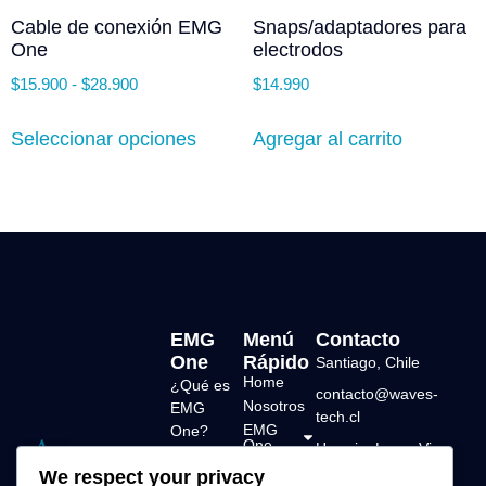
Cable de conexión EMG
Snaps/adaptadores para
One
electrodos
$
15.900
-
$
28.900
$
14.990
Seleccionar opciones
Agregar al carrito
EMG
Menú
Contacto
One
Rápido
Santiago, Chile
Home
¿Qué es
contacto@waves-
Nosotros
EMG
tech.cl
EMG
One?
One
Horario: Lun a Vie –
Características
Tienda
9:00 a 18:00
We respect your privacy
Soluciones
técnicas