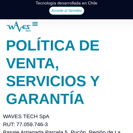
Tecnología desarrollada en Chile
Accede al Servidor
POLÍTICA DE
VENTA,
SERVICIOS Y
GARANTÍA
WAVES TECH SpA
RUT: 77.059.746-3
Pasaje Arriagada Parcela 5, Pucón, Región de La