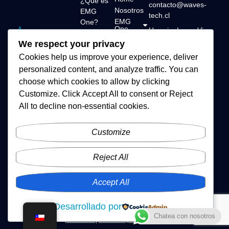
¿Qué es
contacto@waves-
Nosotros
EMG
tech.cl
EMG
One?
One
Horario: Lun a Vie –
Características
Tienda
9:00 a 18:00
We respect your privacy
Soluciones
técnicas
Contacto
tecnológicas en
Cookies help us improve your experience, deliver
Servidor
biofeedback EMG.
personalized content, and analyze traffic. You can
de datos
Con EMG One,
choose which cookies to allow by clicking
llevamos la
Manual de
Customize
. Click
Accept All
to consent or
Reject
rehabilitación
usuario
All
to decline non-essential cookies.
muscular a una
Guía
nueva era: precisa,
rápida
accesible y
Customize
Soporte
conectada.
técnico
Reject All
Accept All
Desarrollado por
© 2026 Waves Tech. Todos los derechos reservados. |
Política de
Chatea con nosotros
privacidad
|
Términos y condiciones